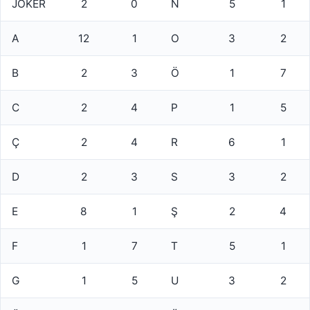
JOKER
2
0
N
5
1
A
12
1
O
3
2
B
2
3
Ö
1
7
C
2
4
P
1
5
Ç
2
4
R
6
1
D
2
3
S
3
2
E
8
1
Ş
2
4
F
1
7
T
5
1
G
1
5
U
3
2