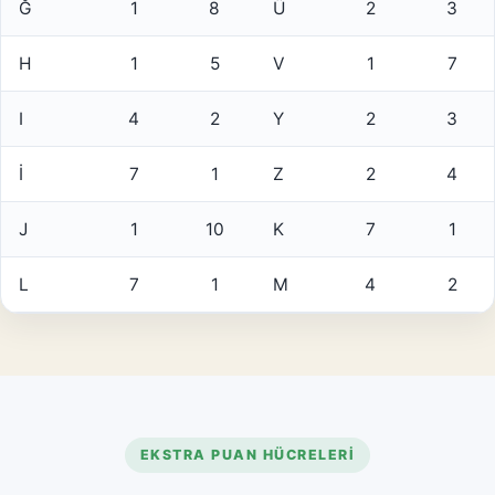
Ğ
1
8
Ü
2
3
H
1
5
V
1
7
I
4
2
Y
2
3
İ
7
1
Z
2
4
J
1
10
K
7
1
L
7
1
M
4
2
EKSTRA PUAN HÜCRELERI