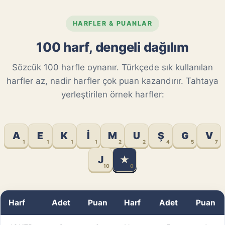
HARFLER & PUANLAR
100 harf, dengeli dağılım
Sözcük 100 harfle oynanır. Türkçede sık kullanılan
harfler az, nadir harfler çok puan kazandırır. Tahtaya
yerleştirilen örnek harfler:
A
E
K
İ
M
U
Ş
G
V
1
1
1
1
2
2
4
5
7
J
★
10
0
Harf
Adet
Puan
Harf
Adet
Puan