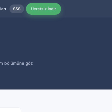
Ücretsiz İndir
ları
SSS
dım bölümüne göz