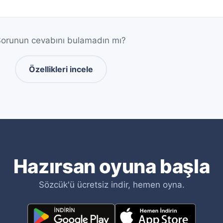
önetebilirsin. Günlük, haftalık ve aylık paketler vardır ve 
f mesajı göndermek) kullanmak için gereken para birimidir
urnuva ödülleriyle kazanılır veya uygulama içinden satın
orunun cevabını bulamadın mı?
Özellikleri incele
Hazırsan oyuna başla
Sözcük'ü ücretsiz indir, hemen oyna.